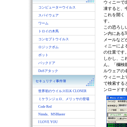
ウィニーで
コンピューターウイルス
凍すると、
これを開く
スパイウェア
す。
ワーム
この恐ろし
トロイの木馬
ン内にある
コンセプトウイルス
メールなど
ィニーによ
ロジックボム
の仕業です
ボット
しかし、こ
バックドア
ん。「欄検
ルウェアの
DoSアタック
ウィニー上
セキュリティ事件簿
で検索する
ンロードす
世界初のウイルスELK CLONER
ミケランジェロ、メリッサの登場
Code Red
Nimda、MSBlaster
I LOVE YOU