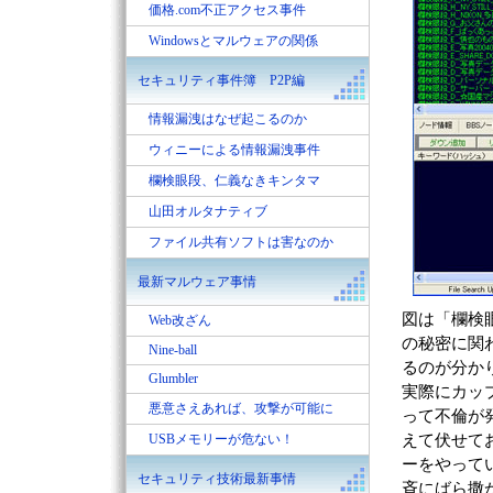
価格.com不正アクセス事件
Windowsとマルウェアの関係
セキュリティ事件簿 P2P編
情報漏洩はなぜ起こるのか
ウィニーによる情報漏洩事件
欄検眼段、仁義なきキンタマ
山田オルタナティブ
ファイル共有ソフトは害なのか
最新マルウェア事情
図は「欄検
Web改ざん
の秘密に関
Nine-ball
るのが分か
Glumbler
実際にカッ
悪意さえあれば、攻撃が可能に
って不倫が
えて伏せて
USBメモリーが危ない！
ーをやって
セキュリティ技術最新事情
斉にばら撒