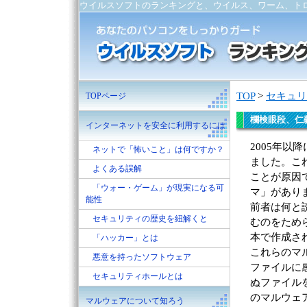
ウイルスソフトのランキングと、ウイルス、ワーム、ト
TOP
>
セキュリ
TOPページ
欄検眼段、仁
インターネットを安全に利用するには
2005年
ネットで「怖いこと」は何ですか？
ました。こ
よくある誤解
ことが原因
「ウォー・ゲーム」が現実になる可
マ」があり
能性
前者は何と
セキュリティの歴史を紐解くと
むのをため
本で作成さ
「ハッカー」とは
これらのマ
悪意を持ったソフトウェア
ファイルに
セキュリティホールとは
ぬファイル
のマルウェ
マルウェアについて知ろう