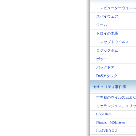
コンピューターウイル
スパイウェア
ワーム
トロイの木馬
コンセプトウイルス
ロジックボム
ボット
バックドア
DoSアタック
セキュリティ事件簿
世界初のウイルスELK C
ミケランジェロ、メリ
Code Red
Nimda、MSBlaster
I LOVE YOU