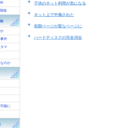
事件
子供のネット利用が気になる
の関係
ネット上で中傷された
P編
初期ページが変なページに
のか
ハードディスクの完全消去
洩事件
ンタマ
害なのか
が可能に
！
情