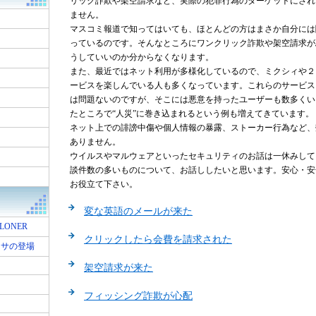
リック詐欺や架空請求など、実際の犯罪行為のターゲットにされ
ません。
ス
マスコミ報道で知ってはいても、ほとんどの方はまさか自分には
っているのです。そんなところにワンクリック詐欺や架空請求が
うしていいのか分からなくなります。
また、最近ではネット利用が多様化しているので、ミクシィや２
ービスを楽しんでいる人も多くなっています。これらのサービス
は問題ないのですが、そこには悪意を持ったユーザーも数多くい
たところで“人災”に巻き込まれるという例も増えてきています。
ネット上での誹謗中傷や個人情報の暴露、ストーカー行為など、
ありません。
ウイルスやマルウェアといったセキュリティのお話は一休みして
談件数の多いものについて、お話ししたいと思います。安心・安
お役立て下さい。
変な英語のメールが来た
LONER
クリックしたら会費を請求された
ッサの登場
架空請求が来た
フィッシング詐欺が心配