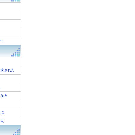
”へ
た
請求された
配
になる
ジに
消去