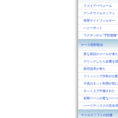
ファイアーウォール
アンチウイルスソフト
有害サイトフィルター
ハニーポット
ワクチンから“予防接種
ケース別対処法
変な英語のメールが来
クリックしたら会費を
架空請求が来た
フィッシング詐欺が心
子供のネット利用が気
ネット上で中傷された
初期ページが変なペー
ハードディスクの完全
ウイルスソフトの評価