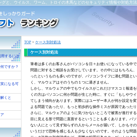
ングと、ウイルス、ワーム、トロイの木馬などのセキュリティ情報や対処方法
TOP
>
ケース別対処法
ケース別対処法
利用するには
筆者は多くのお客さんがパソコンを日々お使いになっている中で
は何ですか？
問題に対するご相談をお受けしています。その中にはもちろん、
ったというものも多いのですが、パソコンライフに潜む問題とい
く、マルウェアはそのうちの１つに過ぎません。
現実になる可
しかし、マルウェアの中でもウイルスがこれだけマスコミ報道を
くの方はパソコンに何か問題が生じた時に、すぐに「もしやウイ
紐解くと
てしまう傾向があります。実際にはユーザー本人が何か設定を変
よる問題であったり、もっと初歩的な操作ミスが原因であったり
さらに、マルウェアのように気づかないところで被害が進行する
ェア
目に見える形で問題に直面するということも多くあります。パソ
は
ない人にとって見ず知らずの人からメールが届いて、しかもその
いうだけで恐怖を感じる人も少なくないのです。そのような問題
う