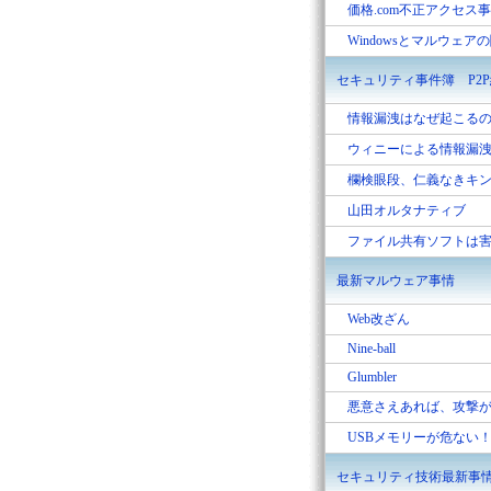
価格.com不正アクセス
Windowsとマルウェア
セキュリティ事件簿 P2
情報漏洩はなぜ起こる
ウィニーによる情報漏
欄検眼段、仁義なきキ
山田オルタナティブ
ファイル共有ソフトは
最新マルウェア事情
Web改ざん
Nine-ball
Glumbler
悪意さえあれば、攻撃
USBメモリーが危ない
セキュリティ技術最新事