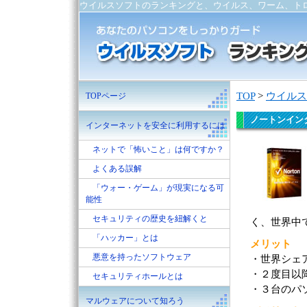
ウイルスソフトのランキングと、ウイルス、ワーム、ト
TOP
>
ウイルス
TOPページ
ノートンイン
インターネットを安全に利用するには
ネットで「怖いこと」は何ですか？
よくある誤解
「ウォー・ゲーム」が現実になる可
能性
セキュリティの歴史を紐解くと
く、世界中
「ハッカー」とは
メリット
悪意を持ったソフトウェア
・世界シェア
・２度目以
セキュリティホールとは
・３台のパ
マルウェアについて知ろう