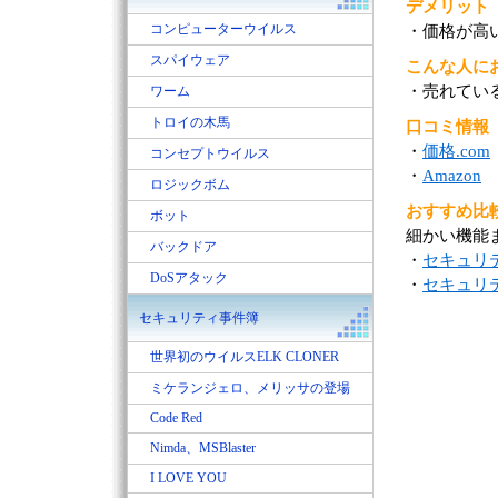
デメリット
コンピューターウイルス
・価格が高
スパイウェア
こんな人に
・売れてい
ワーム
トロイの木馬
口コミ情報
・
価格.com
コンセプトウイルス
・
Amazon
ロジックボム
おすすめ比
ボット
細かい機能
バックドア
・
セキュリ
DoSアタック
・
セキュリ
セキュリティ事件簿
世界初のウイルスELK CLONER
ミケランジェロ、メリッサの登場
Code Red
Nimda、MSBlaster
I LOVE YOU