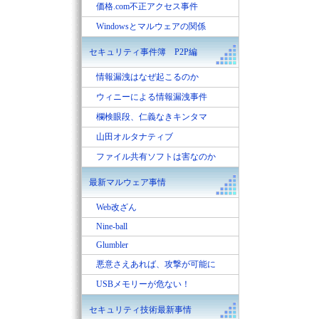
価格.com不正アクセス事件
Windowsとマルウェアの関係
セキュリティ事件簿 P2P編
情報漏洩はなぜ起こるのか
ウィニーによる情報漏洩事件
欄検眼段、仁義なきキンタマ
山田オルタナティブ
ファイル共有ソフトは害なのか
最新マルウェア事情
Web改ざん
Nine-ball
Glumbler
悪意さえあれば、攻撃が可能に
USBメモリーが危ない！
セキュリティ技術最新事情